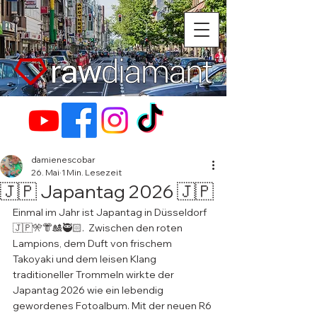
damienescobar
26. Mai
1 Min. Lesezeit
🇯🇵 Japantag 2026 🇯🇵
Einmal im Jahr ist Japantag in Düsseldorf 
🇯🇵🎌👘🎎🥷🏻.  Zwischen den roten 
Lampions, dem Duft von frischem 
Takoyaki und dem leisen Klang 
traditioneller Trommeln wirkte der 
Japantag 2026 wie ein lebendig 
gewordenes Fotoalbum. Mit der neuen R6 