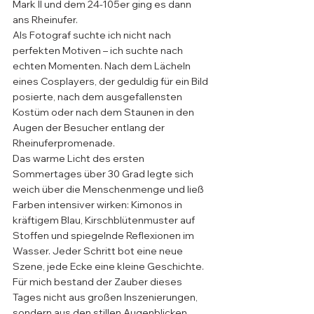
Mark II und dem 24-105er ging es dann 
ans Rheinufer. 
Als Fotograf suchte ich nicht nach 
perfekten Motiven – ich suchte nach 
echten Momenten. Nach dem Lächeln 
eines Cosplayers, der geduldig für ein Bild 
posierte, nach dem ausgefallensten 
Kostüm oder nach dem Staunen in den 
Augen der Besucher entlang der 
Rheinuferpromenade.
Das warme Licht des ersten 
Sommertages über 30 Grad legte sich 
weich über die Menschenmenge und ließ 
Farben intensiver wirken: Kimonos in 
kräftigem Blau, Kirschblütenmuster auf 
Stoffen und spiegelnde Reflexionen im 
Wasser. Jeder Schritt bot eine neue 
Szene, jede Ecke eine kleine Geschichte. 
Für mich bestand der Zauber dieses 
Tages nicht aus großen Inszenierungen, 
sondern aus den stillen Augenblicken 