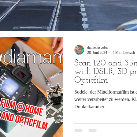
Blog
damienescobar
28. Juni 2024
4 Min. Lesezeit
Scan 120 and 3
with DSLR, 3D pr
Opticfilm
Sodele, der Mittelformatfilm ist
weiter verarbeitet zu werden. K
Dunkelkammer...